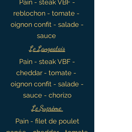
Pain - steak VBF -
reblochon - tomate -
oignon confit - salade -
sauce
Le Langoatais
Pain - steak VBF -
cheddar - tomate -
oignon confit - salade -
sauce - chorizo
Le Suprème
Pain - filet de poulet