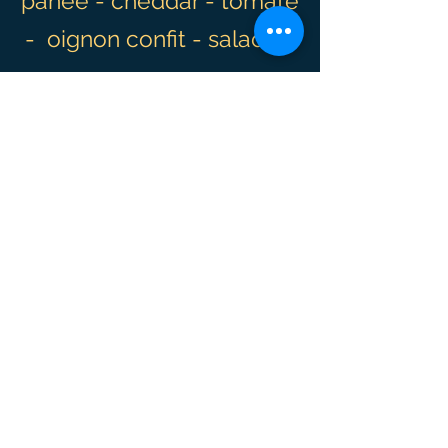
panée - cheddar - tomate
- oignon confit - salade -
sauce
Le Veggie
Pain - steak de soja -
cheddar - tomate -
oignon confit - salade -
sauce
Events