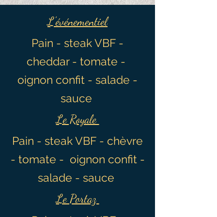
L'événementiel
Pain - steak VBF -
cheddar - tomate -
oignon confit - salade -
sauce
Le Royale
Pain - steak VBF - chèvre
- tomate - oignon confit -
salade - sauce
Le Portaz