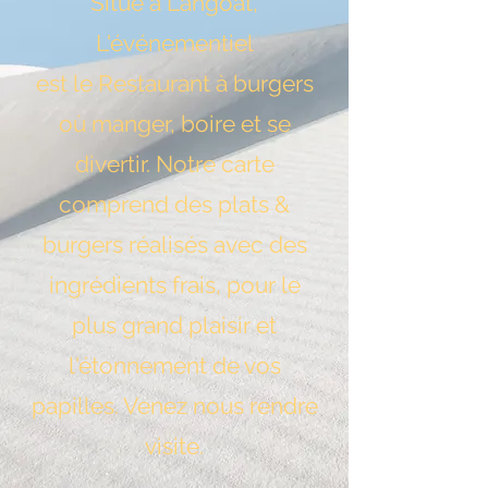
Situé à Langoat,
L'événementiel
est le Restaurant à burgers
où manger, boire et se
divertir. Notre carte
comprend des plat
s &
burgers réalisés avec des
ingrédients frais, pour le
plus grand plaisir et
l'étonnement de vos
papilles. Venez nous rendre
visite.