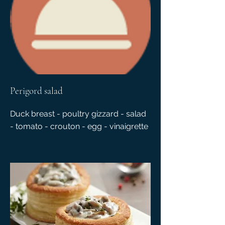
Perigord salad
Duck breast - poultry gizzard - salad
- tomato - crouton - egg - vinaigrette